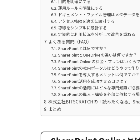
目的を明確にする
運用ルールを明確にする
ドキュメント・ファイル管理はメタデータを
アクセス権限を適切に設計する
導線をシンプルに設計する
定期的に利用状況を分析して改善を重ねる
よくある質問（FAQ）
SharePointとは何ですか？
SharePointとOneDriveの違いは何ですか？
SharePoint Onlineの料金・プランはいく
SharePointの社内ポータルはどうやって作
SharePointを導入するメリットは何ですか？
SharePoint活用を成功させるコツは？
SharePointの活用にはどんな専門知識が必
SharePointの導入・構築を外部に依頼す
株式会社BITSCRATCHの「読みたくなる」Sh
まとめ