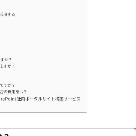
活用する
らですか？
りますか？
要ですか？
る場合の費用感は？
arePoint社内ポータルサイト構築サービス