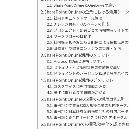
SharePoint OnlineとOneDriveの違い
SharePoint Onlineの企業における活用シー
社内ドキュメントの一元管理
ナレッジ共有・FAQページの作成
プロジェクト・部署ごとの情報共有サイトの
ワークフローの自動化
社内掲示板やお知らせ配信による情報伝達の
研修資料や教育コンテンツの管理・配信
SharePoint Online活用のメリット
Microsoft製品と連携しやすい
セキュリティと権限管理の柔軟性が高い
ドキュメントのバージョン管理と多デバイス
SharePoint Online活用のデメリット
カスタマイズに専門知識が必要
操作に慣れるまで時間がかかる
SharePoint Onlineの企業での活用事例3選
事例①：従業員300人規模企業の社内ポータ
事例②：日本証券金融株式会社の社内ポータ
事例③：総合ITサービス会社の社内ポータル
SharePoint Onlineでの業務効率化を成