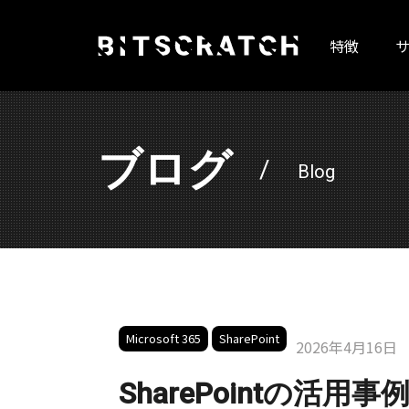
Skip
to
特徴
content
ブログ
Blog
Microsoft 365
SharePoint
2026年4月16日
SharePointの活用